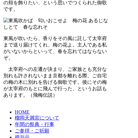
の頬を飾りたい、という思いでつくられた御歌
です。
東風が吹いたら、香りをその風に託して太宰府
まで送り届けてくれ、梅の花よ。主人である私
がいないからといって、春を忘れてはならない
ぞ。
太宰府への左遷が決まり、ご家族とも充分な
別れも許されないまま京都を離れる際、ご自宅
の梅の木に別れを告げる御歌です。後にその梅
が太宰府のもとに飛んで行った、というお話も
あります。（飛梅伝説）
HOME
榴岡天満宮について
年間の祭典・行事
ご参拝・ご祈願
授与品