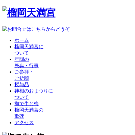
ホーム
榴岡天満宮に
ついて
年間の
祭典・行事
ご参拝・
ご祈願
授与品
神棚のおまつりに
ついて
撫で牛と梅
榴岡天満宮の
歌碑
アクセス