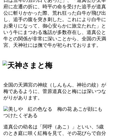
日は丑年の丑の日であった」、「道真公が太宰
府に左遷の折に、時平の命を受けた追手が道真
公に斬りかかった際、荒れ狂った白牛が飛び出
し、追手の腹を突き刺した。これにより白牛に
お乗りになって、御心安らかに旅立たれた」と
いう牛にまつわる逸話が多数存在し、道真公と
牛との関係が非常に深いことから、全国の天満
宮、天神社には撫で牛が祀られております。
全国の天満宮の神紋（しんもん、神社の紋）が
梅であるように、菅原道真公と梅には深いつな
がりがあります。
道真公の幼名は「阿呼（あこ）」といい、5歳
のとき庭に咲く紅梅を見て、その花びらで自分