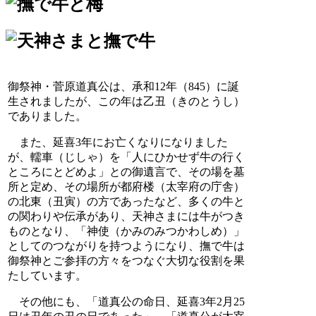
御祭神・菅原道真公は、承和12年（845）に誕
生されましたが、この年は乙丑（きのとうし）
でありました。
また、延喜3年にお亡くなりになりました
が、轜車（じしゃ）を「人にひかせず牛の行く
ところにとどめよ」との御遺言で、その場を墓
所と定め、その場所が都府楼（太宰府の庁舎）
の北東（丑寅）の方であったなど、多くの牛と
の関わりや伝承があり、天神さまには牛がつき
ものとなり、「神使（かみのみつかわしめ）」
としてのつながりを持つようになり、撫で牛は
御祭神とご参拝の方々をつなぐ大切な役割を果
たしています。
その他にも、「道真公の命日、延喜3年2月25