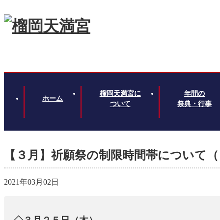
榴岡天満宮に
年間の
ホーム
ついて
祭典・行事
【３月】祈願祭の制限時間帯について（
2021年03月02日