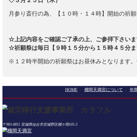
◇３月２５日（木）
月参り斎行の為、【１０時・１４時】開始の祈願
☆上記内容をご確認ご了承の上、ご参拝下さいま
☆祈願祭は毎日【９時１５分から１５時４５分ま
※１２時半開始の祈願祭はお昼休みとなります。
HOME
榴岡天満宮について
年
〒983-0851
宮城県仙台市宮城野区榴ケ岡105-3