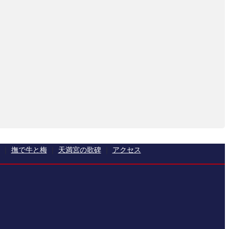
撫で牛と梅
天満宮の歌碑
アクセス