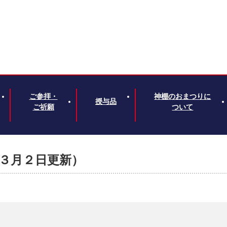
ご参拝・
神棚のおまつりに
授与品
ご祈願
ついて
３月２日更新）