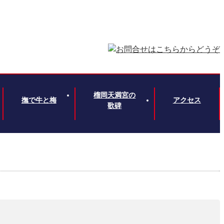
榴岡天満宮の
撫で牛と梅
アクセス
歌碑