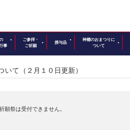
の
ご参拝・
神棚のおまつりに
授与品
行事
ご祈願
ついて
ついて（２月１０日更新）
祈願祭は受付できません。