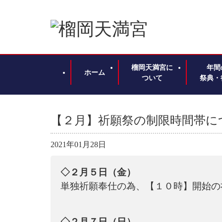
榴岡天満宮に
年間
ホーム
ついて
祭典・
【２月】祈願祭の制限時間帯に
2021年01月28日
◇２月５日（金）
単独祈願奉仕の為、【１０時】開始の
◇２月７日（日）