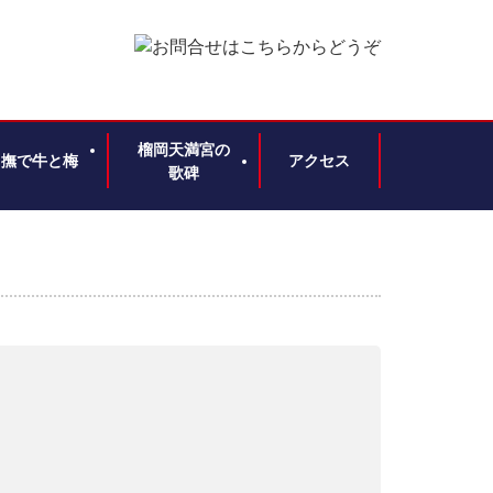
榴岡天満宮の
撫で牛と梅
アクセス
歌碑